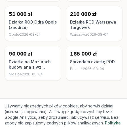
51 000 zł
210 000 zł
Działka ROD Odra Opole
Działka ROD Warszawa
(zaodrze)
Targówek
Opole
2026-08-04
Warszawa
2026-08-04
90 000 zł
165 000 zł
Działka na Mazurach
Sprzedam działkę ROD
budowlana z wz
Poznań
2026-08-04
Mazury
Nidzica
2026-08-04
Używamy niezbędnych plików cookies, aby serwis działał
(m.in. sesja logowania). Za Twoją zgodą korzystamy też z
Google Analytics, żeby zrozumieć, jak używasz serwisu. Bez
Regulamin
Polityka prywatności
Ustawienia cookies
zgody nie zapisujemy żadnych plików analitycznych.
Polityka
© 2026 dodajtu.pl – Wszystkie prawa zastrzeżone.