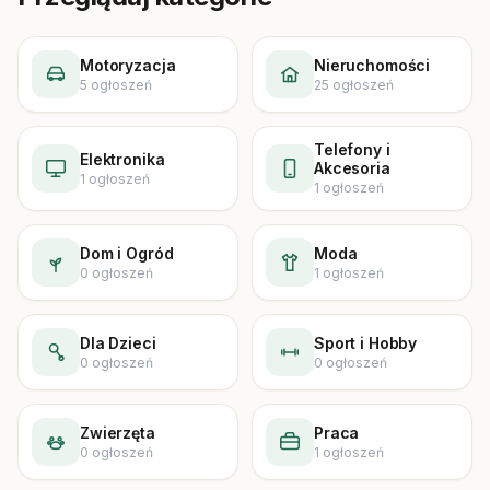
Motoryzacja
Nieruchomości
5
ogłoszeń
25
ogłoszeń
Telefony i
Elektronika
Akcesoria
1
ogłoszeń
1
ogłoszeń
Dom i Ogród
Moda
0
ogłoszeń
1
ogłoszeń
Dla Dzieci
Sport i Hobby
0
ogłoszeń
0
ogłoszeń
Zwierzęta
Praca
0
ogłoszeń
1
ogłoszeń