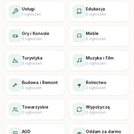
Usługi
Edukacja
1
ogłoszeń
0
ogłoszeń
Gry i Konsole
Meble
0
ogłoszeń
0
ogłoszeń
Turystyka
Muzyka i Film
0
ogłoszeń
0
ogłoszeń
Budowa i Remont
Rolnictwo
0
ogłoszeń
2
ogłoszeń
Towarzyskie
Wypożyczę
0
ogłoszeń
0
ogłoszeń
AGD
Oddam za darmo