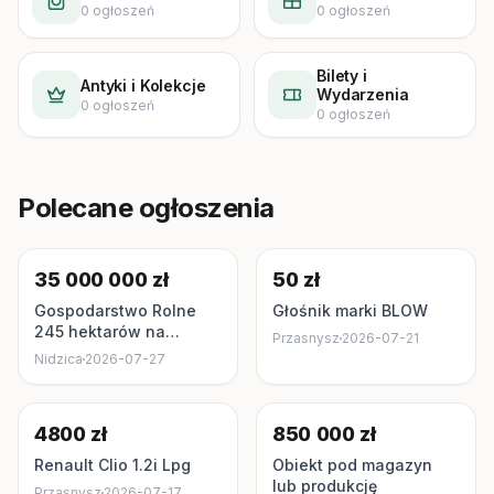
0
ogłoszeń
0
ogłoszeń
Bilety i
Antyki i Kolekcje
Wydarzenia
0
ogłoszeń
0
ogłoszeń
Polecane ogłoszenia
35 000 000 zł
50 zł
Gospodarstwo Rolne
Głośnik marki BLOW
245 hektarów na
Przasnysz
2026-07-21
mazurach nad jeziorem
Nidzica
2026-07-27
Kownatki
4800 zł
850 000 zł
Renault Clio 1.2i Lpg
Obiekt pod magazyn
lub produkcję
Przasnysz
2026-07-17