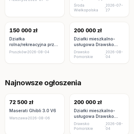
Środa
2026-07-
Wielkopolska
27
150 000 zł
200 000 zł
Działka
Działki mieszkalno-
rolna/rekreacyjna przy
usługowa Drawsko
autostradzie Pruszków
Pomorskie
Pruszków
2026-08-04
Drawsko
2026-08-
Pomorskie
04
Najnowsze ogłoszenia
72 500 zł
200 000 zł
Maserati Ghibli 3.0 V6
Działki mieszkalno-
usługowa Drawsko
Warszawa
2026-08-06
Pomorskie
Drawsko
2026-08-
Pomorskie
04