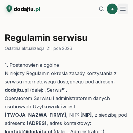
+
dodajtu
.pl
Regulamin serwisu
Ostatnia aktualizacja:
21 lipca 2026
1. Postanowienia ogólne
Niniejszy Regulamin określa zasady korzystania z
serwisu internetowego dostępnego pod adresem
dodajtu.pl
(dalej: „Serwis").
Operatorem Serwisu i administratorem danych
osobowych Użytkowników jest
[TWOJA_NAZWA_FIRMY]
, NIP:
[NIP]
, z siedzibą pod
adresem:
[ADRES]
, adres kontaktowy:
kontakt@dodajtu.pl
(dalej: „Administrator").