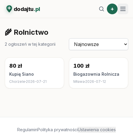
+
dodajtu
.pl
🌾
Rolnictwo
2
ogłoszeń w tej kategorii
80 zł
100 zł
Kupię Siano
Biogazownia Rolnicza
Chorzele
2026-07-21
Mława
2026-07-12
Regulamin
Polityka prywatności
Ustawienia cookies